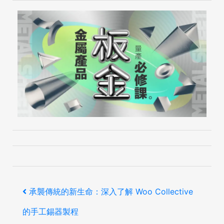
文
上
承襲傳統的新生命：深入了解 Woo Collective
章
一
的手工錫器製程
導