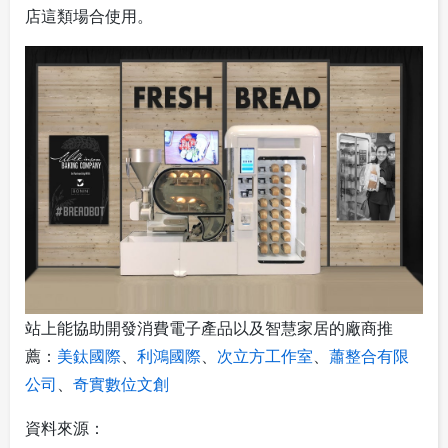
店這類場合使用。
站上能協助開發消費電子產品以及智慧家居的廠商推
薦：
美鈦國際
、
利鴻國際
、
次立方工作室
、
蕭整合有限
公司
、
奇實數位文創
資料來源：